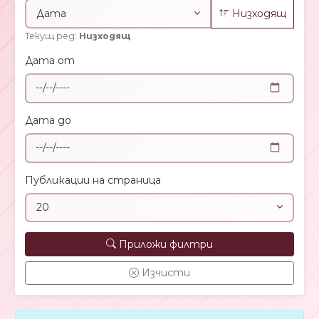
Низходящ
Текущ ред:
Низходящ
Дата от
Дата до
Публикации на страница
Приложи филтри
Изчисти