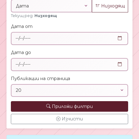
Низходящ
Текущ ред:
Низходящ
Дата от
Дата до
Публикации на страница
Приложи филтри
Изчисти