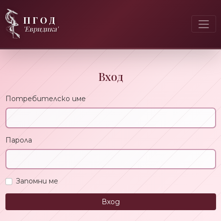
ПГОД
'Евридика'
Вход
Потребителско име
Парола
Запомни ме
Вход