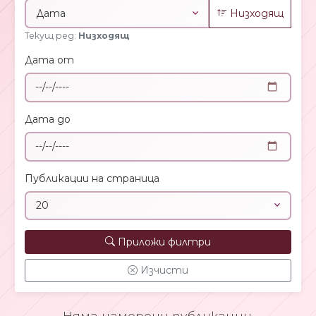
Низходящ
Текущ ред:
Низходящ
Дата от
Дата до
Публикации на страница
Приложи филтри
Изчисти
Няма намерени публикации.