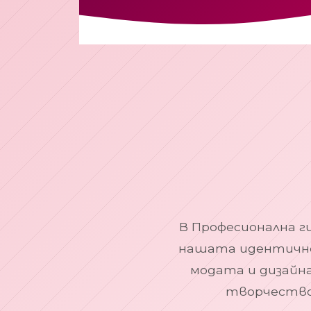
В Професионална ги
нашата идентично
модата и дизайна
творчество