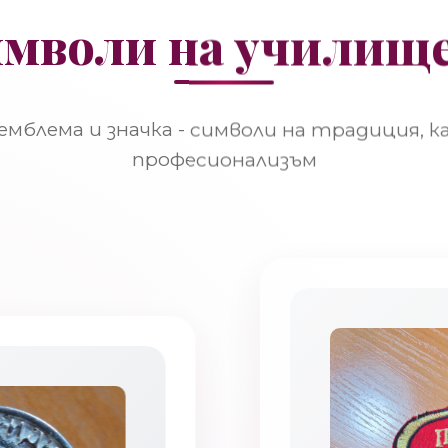
мволи на училищ
мблема и значка - символи на традиция, к
професионализъм