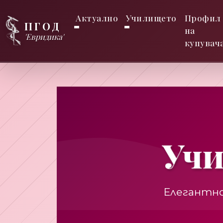
Актуално
Училището
Профил
ПГОД
на
'Евридика'
купувач
Уч
Елегантно