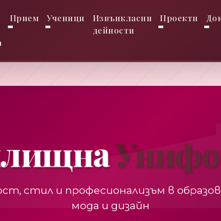
Прием
Ученици
Извънкласни
Проекти
До
дейности
а
илищна
Унифо
ст, стил и професионализъм в образо
мода и дизайн