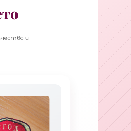
ето
ачество и