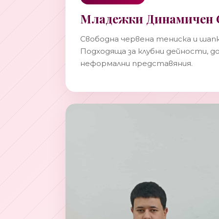
Младежки Динамичен 
Свободна червена тениска и шапка
Подходяща за клубни дейности, д
неформални представяния.