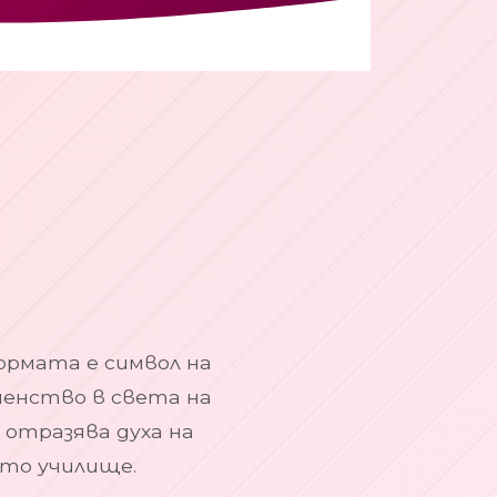
формата е символ на
енство в света на
 отразява духа на
то училище.