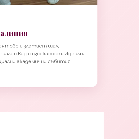
радиция
антове и златист шал,
иален вид и изисканост. Идеална
циални академични събития.