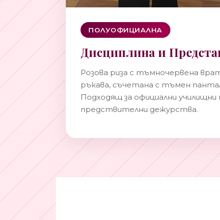
ПОЛУОФИЦИАЛНА
Дисциплина и Предста
Розова риза с тъмночервена врат
ръкава, съчетана с тъмен пантал
Подходящ за официални училищни
предствителни дежурства.