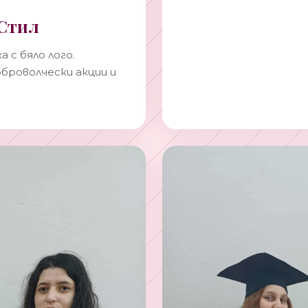
Стил
 с бяло лого.
оброволчески акции и