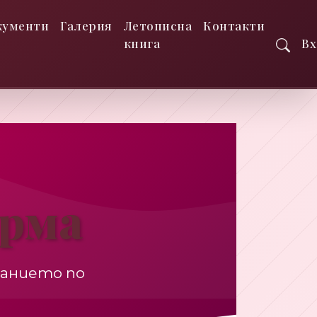
кументи
Галерия
Летописна
Контакти
книга
Вх
рма
ванието по