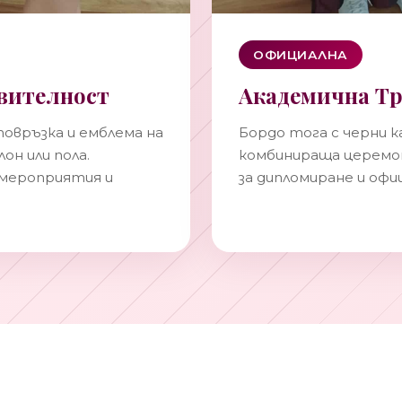
ОФИЦИАЛНА
вителност
Академична Т
овръзка и емблема на
Бордо тога с черни к
он или пола.
комбинираща церемон
 мероприятия и
за дипломиране и офи